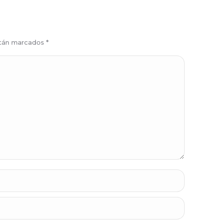
están marcados
*