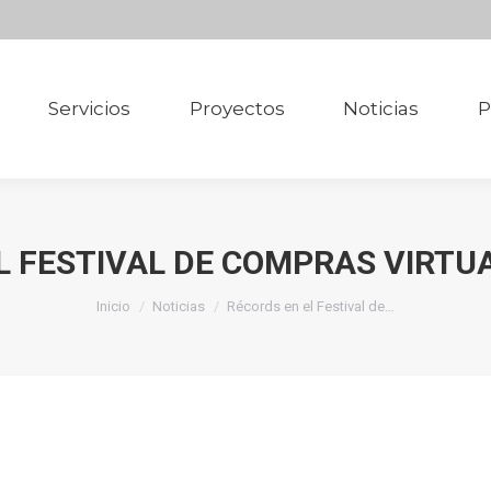
Servicios
Proyectos
Noticias
P
Servicios
Proyectos
Noticias
P
L FESTIVAL DE COMPRAS VIRTUAL
Estás aquí:
Inicio
Noticias
Récords en el Festival de…