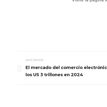
Visite la página
WhatsApp: +57
Navegación
ANTERIOR
entre
El mercado del comercio electrónic
Publicación
los US 3 trillones en 2024
publicaciones
anterior: