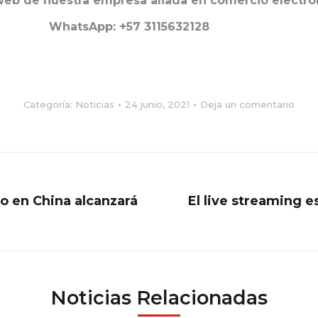
 web de nuestra empresa aliada en comercio electró
 3115632128
Categoría:
Noticias
24 junio, 2021
Deja un comentario
o en China alcanzará
El live streaming e
Publicación
siguiente:
Noticias Relacionadas