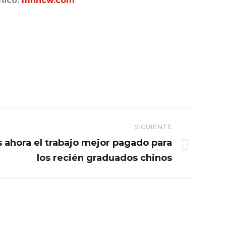
nico:
mhncw.com
SIGUIENTE
s ahora el trabajo mejor pagado para
los recién graduados chinos