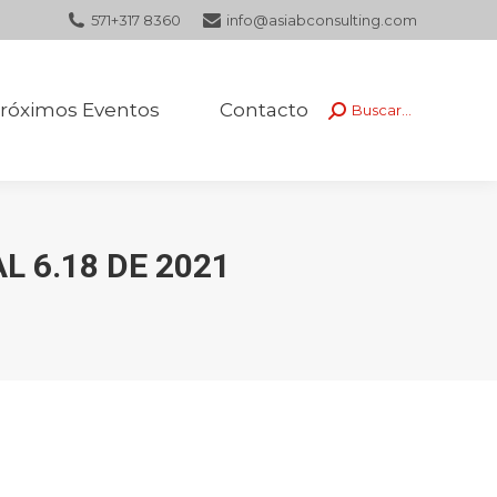
571+317 8360
info@asiabconsulting.com
róximos Eventos
Contacto
Buscar...
Buscar:
róximos Eventos
Contacto
Buscar...
Buscar:
 6.18 DE 2021