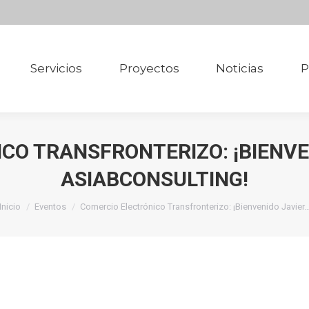
Servicios
Proyectos
Noticias
P
Servicios
Proyectos
Noticias
P
CO TRANSFRONTERIZO: ¡BIENVE
ASIABCONSULTING!
Estás aquí:
Inicio
Eventos
Comercio Electrónico Transfronterizo: ¡Bienvenido Javier