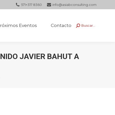
571+317 8360
info@asiabconsulting.com
róximos Eventos
Contacto
Buscar...
Buscar:
róximos Eventos
Contacto
Buscar...
Buscar:
NIDO JAVIER BAHUT A
…