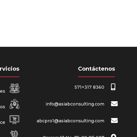
rvicios
Contáctenos
571+317 8360
nes
info@asiabconsulting.com
ios
abcpro1@asiabconsulting.com
rce