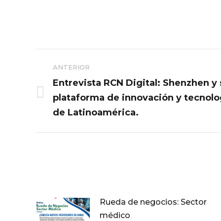
Navegación
ANTERIOR
entre
Entrevista RCN Digital: Shenzhen y
plataforma de innovación y tecnol
Publicación
publicaciones
anterior:
de Latinoamérica.
Rueda de negocios: Sector
médico