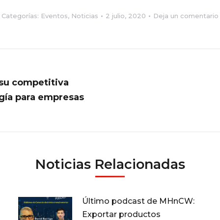
Categorías:
Eventos
,
Noticias
2 julio, 2020
Deja un comentario
 su competitiva
ogía para empresas
Publicación
siguiente:
Noticias Relacionadas
Último podcast de MHnCW:
Exportar productos