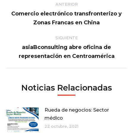
ANTERIOR
entre
Comercio electrónico transfronterizo y
Publicación
Zonas Francas en China
publicaciones
anterior:
SIGUIENTE
asiaBconsulting abre oficina de
Publicación
representación en Centroamérica
siguiente:
Noticias Relacionadas
Rueda de negocios: Sector
médico
22 octubre, 2021