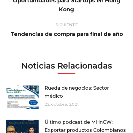
Oportunidades para Startups en Hong
Publicación
Kong
publicaciones
anterior:
SIGUIENTE
Tendencias de compra para final de año
Publicación
siguiente:
Noticias Relacionadas
Rueda de negocios: Sector
médico
22 octubre, 2021
Último podcast de MHnCW:
Exportar productos Colombianos