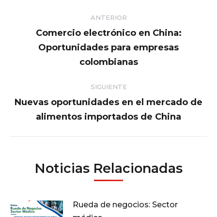
Navegación
ANTERIOR
entre
Comercio electrónico en China:
Oportunidades para empresas
Publicación
publicaciones
anterior:
colombianas
SIGUIENTE
Nuevas oportunidades en el mercado de
Publicación
alimentos importados de China
siguiente:
Noticias Relacionadas
Rueda de negocios: Sector