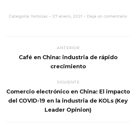
Categoría:
Noticias
27 enero, 2021
Deja un comentario
Navegación
ANTERIOR
entre
Café en China: industria de rápido
Publicación
crecimiento
publicaciones
anterior:
SIGUIENTE
Comercio electrónico en China: El impacto
del COVID-19 en la industria de KOLs (Key
Publicación
siguiente:
Leader Opinion)