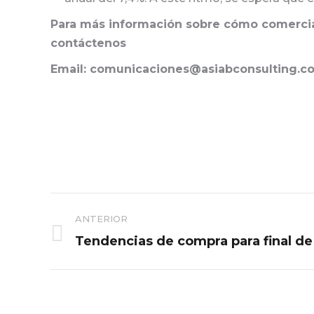
Para más información sobre cómo comercial
contáctenos
Email: comunicaciones@asiabconsulting.c
Navegación
ANTERIOR
entre
Tendencias de compra para final de
Publicación
anterior:
publicaciones