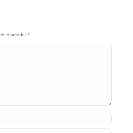
están marcados
*