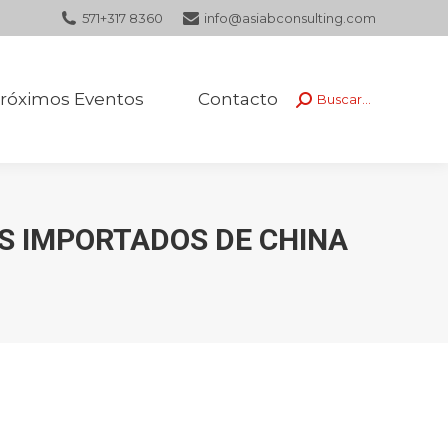
571+317 8360
info@asiabconsulting.com
róximos Eventos
Contacto
Buscar...
Buscar:
róximos Eventos
Contacto
Buscar...
Buscar:
S IMPORTADOS DE CHINA