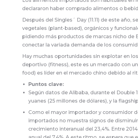
Los alimentos importados son habituales en l
declararon haber comprado alimentos o bebi
Después del Singles´ Day (11.11) de este año,
vegetales (plant-based), orgánicos y funciona
pidiendo más productos de marcas nicho de Eur
conectar la variada demanda de los consumido
Hay muchas oportunidades sin explotar en los
deportivo (fitness), este es un mercado con 
food) es líder en el mercado chino debido al 
Puntos clave:
Según datos de Alibaba, durante el Double 1
yuanes (25 millones de dólares), y la flagshi
Como el mayor importador y consumidor de
importados no muestra signos de disminuir. 
crecimiento interanual del 23,4%. Entre 201
anual del 7,4%. A este ritmo, se espera que 