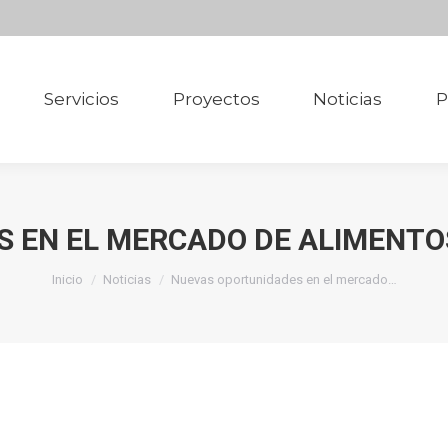
Servicios
Proyectos
Noticias
P
Servicios
Proyectos
Noticias
P
 EN EL MERCADO DE ALIMENTO
Estás aquí:
Inicio
Noticias
Nuevas oportunidades en el mercado…