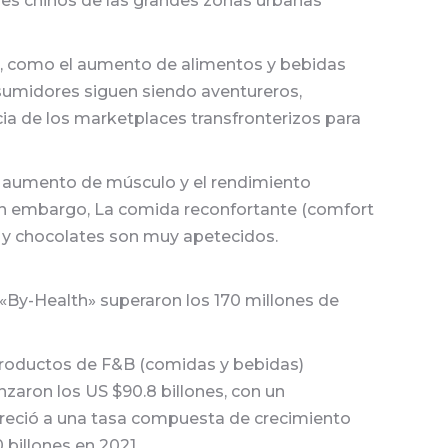
res chinos de las grandes zonas urbanas
es, como el aumento de alimentos y bebidas
nsumidores siguen siendo aventureros,
ia de los marketplaces transfronterizos para
l aumento de músculo y el rendimiento
Sin embargo, La comida reconfortante (comfort
s y chocolates son muy apetecidos.
 «By-Health» superaron los 170 millones de
roductos de F&B (comidas y bebidas)
zaron los US $90.8 billones, con un
 creció a una tasa compuesta de crecimiento
 billones en 2021.