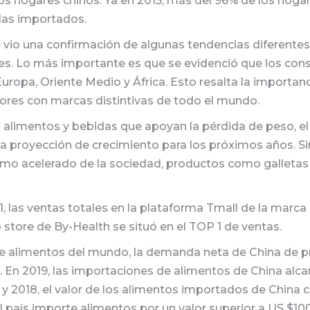
os hogares chinos. Ya en 2015, más del 96% de los hoga
das importados.
 se vio una confirmación de algunas tendencias diferent
les. Lo más importante es que se evidenció que los co
opa, Oriente Medio y África. Esto resalta la importanc
res con marcas distintivas de todo el mundo.
 alimentos y bebidas que apoyan la pérdida de peso, e
una proyección de crecimiento para los próximos años. 
ritmo acelerado de la sociedad, productos como galleta
1, las ventas totales en la plataforma Tmall de la marca
p store de By-Health se situó en el TOP 1 de ventas.
 alimentos del mundo, la demanda neta de China de p
En 2019, las importaciones de alimentos de China alcan
4 y 2018, el valor de los alimentos importados de China
el país importe alimentos por un valor superior a US $100