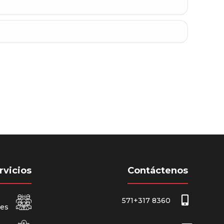
rvicios
Contáctenos
571+317 8360
nes